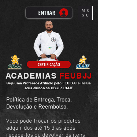
ME
ENTRAR
NU
CERTIFICAÇÂO
ACADEMIAS
FEUBJJ
Seja uma
Professor
Afiliado pelo FEU BJJ e inclua
seus alunos na CBJJ e IBJJF
Política de Entrega, Troca,
Devolução e Reembolso.
Você pode trocar os produtos
adquiridos até 15 dias após
recebe-los ou devolver os itens