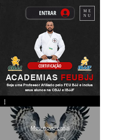
ME
ENTRAR
NU
CERTIFICAÇÂO
ACADEMIAS
FEUBJJ
Seja uma
Professor
Afiliado pelo FEU BJJ e inclua
seus alunos na CBJJ e IBJJF
Meu novo canal